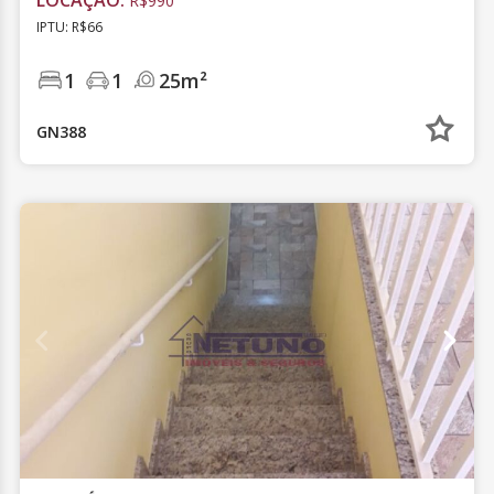
LOCAÇÃO:
R$990
IPTU: R$66
1
1
25m²
GN388