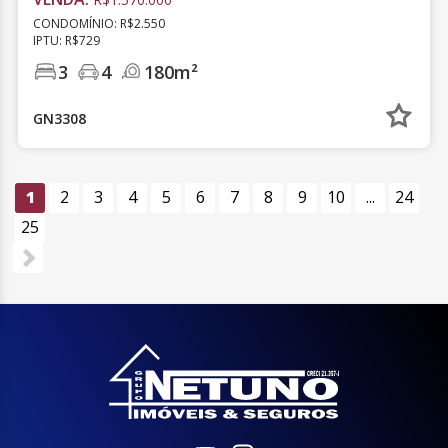
CONDOMÍNIO: R$2.550
IPTU: R$729
3
4
180m²
GN3308
1
2
3
4
5
6
7
8
9
10
...
24
25