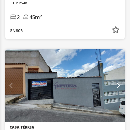
IPTU: R$48
2
45m²
GN805
CASA TÉRREA