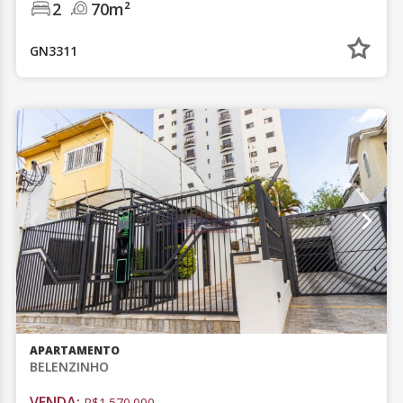
2
70m²
GN3311
APARTAMENTO
BELENZINHO
VENDA:
R$1.570.000