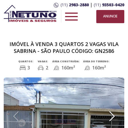
|
(11)
2983-2880
(11)
93503-0420
ANUNCIE
IMÓVEL À VENDA 3 QUARTOS 2 VAGAS VILA
SABRINA - SÃO PAULO CÓDIGO: GN2586
QUARTOS:
VAGAS:
ÁREA CONSTRUÍDA:
ÁREA DO TERRENO:
3
2
160m²
160m²