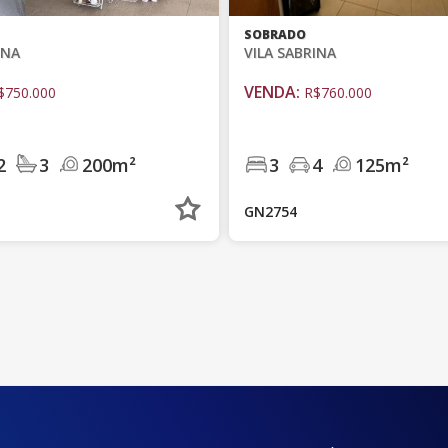
SOBRADO
INA
VILA SABRINA
VENDA:
$750.000
R$760.000
2
3
200m²
3
4
125m²
GN2754