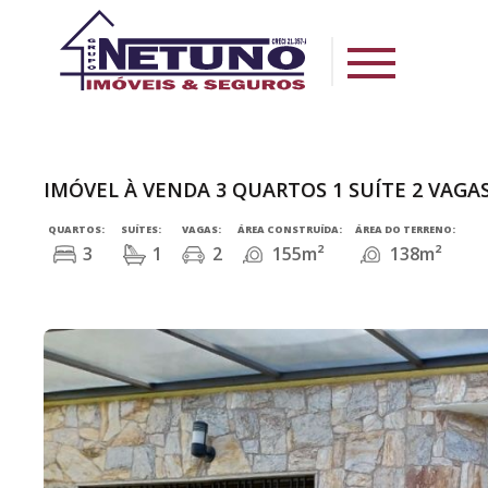
IMÓVEL À VENDA 3 QUARTOS 1 SUÍTE 2 VAGAS
QUARTOS:
SUÍTES:
VAGAS:
ÁREA CONSTRUÍDA:
ÁREA DO TERRENO:
3
1
2
155m²
138m²